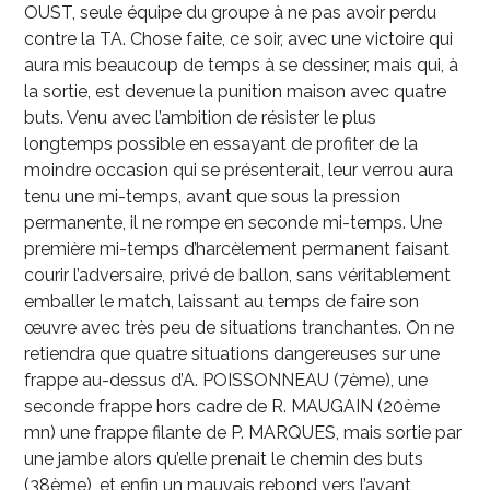
OUST, seule équipe du groupe à ne pas avoir perdu
contre la TA. Chose faite, ce soir, avec une victoire qui
aura mis beaucoup de temps à se dessiner, mais qui, à
la sortie, est devenue la punition maison avec quatre
buts. Venu avec l’ambition de résister le plus
longtemps possible en essayant de profiter de la
moindre occasion qui se présenterait, leur verrou aura
tenu une mi-temps, avant que sous la pression
permanente, il ne rompe en seconde mi-temps. Une
première mi-temps d’harcèlement permanent faisant
courir l’adversaire, privé de ballon, sans véritablement
emballer le match, laissant au temps de faire son
œuvre avec très peu de situations tranchantes. On ne
retiendra que quatre situations dangereuses sur une
frappe au-dessus d’A. POISSONNEAU (7
ème
), une
seconde frappe hors cadre de R. MAUGAIN (20
ème
mn) une frappe filante de P. MARQUES, mais sortie par
une jambe alors qu’elle prenait le chemin des buts
(38
ème
), et enfin un mauvais rebond vers l’avant