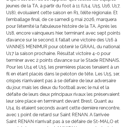
jeunes de la TA, à partir du foot à 11 (U14, U15, U16, U17,
U18), évoluaient cette saison en R1, l’élite régionale. Et
l’emballage final, de ce samedi 9 mai 2026, marquera
pour l’éternité la fabuleuse histoire de la TA. Après les
U18, encore vainqueurs hier, terminant avec sept points
d’avance sur le second, il fallait une victoire des U16 à
VANNES MENIMUR pour obtenir le GRAAL du national
U17 la saison prochaine. Résultat victoire 4-0 pour
terminer avec 2 points d’avance sur le Stade RENNAIS.
Pour les U14 et U15, les premières places tenaient à un
fil en étant placés dans le peloton de tête. Les U15, 1
er
,
crispés n’arrivaient pas à se défaire de leur adversaire
du jour, mais les dieux du football avec le nul et la
défaite de leurs deux principaux rivaux les préservaient
leur 1
ère
place en terminant devant Brest. Quant au
U14, ils étaient seconds avant cette dernière rencontre,
avec 1 point de retard sur Saint RENAN. A l’arrivée
Saint RENAN n’arrivait pas à se défaire de St-MALO et