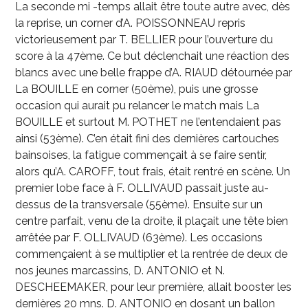
La seconde mi -temps allait être toute autre avec, dès
la reprise, un corner d’A. POISSONNEAU repris
victorieusement par T. BELLIER pour l’ouverture du
score à la 47
ème
. Ce but déclenchait une réaction des
blancs avec une belle frappe d’A. RIAUD détournée par
La BOUILLE en corner (50
ème
), puis une grosse
occasion qui aurait pu relancer le match mais La
BOUILLE et surtout M. POTHET ne l’entendaient pas
ainsi (53
ème
). C’en était fini des dernières cartouches
bainsoises, la fatigue commençait à se faire sentir,
alors qu’A. CAROFF, tout frais, était rentré en scène. Un
premier lobe face à F. OLLIVAUD passait juste au-
dessus de la transversale (55
ème
). Ensuite sur un
centre parfait, venu de la droite, il plaçait une tête bien
arrêtée par F. OLLIVAUD (63
ème
). Les occasions
commençaient à se multiplier et la rentrée de deux de
nos jeunes marcassins, D. ANTONIO et N.
DESCHEEMAKER, pour leur première, allait booster les
dernières 20 mns. D. ANTONIO en dosant un ballon