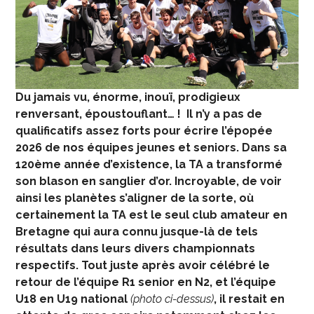
Du jamais vu, énorme, inouï, prodigieux
renversant, époustouflant… ! Il n’y a pas de
qualificatifs assez forts pour écrire l’épopée
2026 de nos équipes jeunes et seniors. Dans sa
120
ème
année d’existence, la TA a transformé
son blason en sanglier d’or. Incroyable, de voir
ainsi les planètes s’aligner de la sorte, où
certainement la TA est le seul club amateur en
Bretagne qui aura connu jusque-là de tels
résultats dans leurs divers championnats
respectifs. Tout juste après avoir célébré le
retour de l’équipe R1 senior en N2, et l’équipe
U18 en U19 national
(photo ci-dessus)
, il restait en