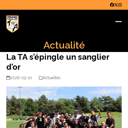
Skip
Faceboo
Twitter
Inst
to
content
Ope
Clo
mob
mob
Actualité
me
me
La TA s’épingle un sanglier
d’or
2026-05-10
Actualités