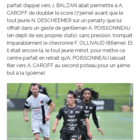
parfait d’appel vers J. BALZAN allait permettre à A.
CAROFF de doubler le score (73
ème
) avant que le
tout jeune N. DESCHEEMER sur un penalty que lui
offrait dans un geste de gentleman A. POISSONNEAU
(en dépit de ses propres stats), sans pression, trompait
imparablement le chevronné F. OLLIVAUD (86
ème
). Et
il était encore là, le tout jeune minot, pour mettre ce
centre parfait en retrait qu’A. POISSONNEAU laissait
filer vers A. CAROFF au second poteau pour un 4
ème
but à la (90
ème
)