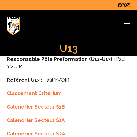
Skip
Faceboo
Twitter
Inst
to
content
Ope
Clo
mob
mob
U13
me
me
Responsable Pôle Préformation (U12-U13) :
Paul
YVOIR
Référent U13 :
Paul YVOIR
Classement Critérium
Calendrier Secteur S1B
Calendrier Secteur S1A
Calendrier Secteur S2A