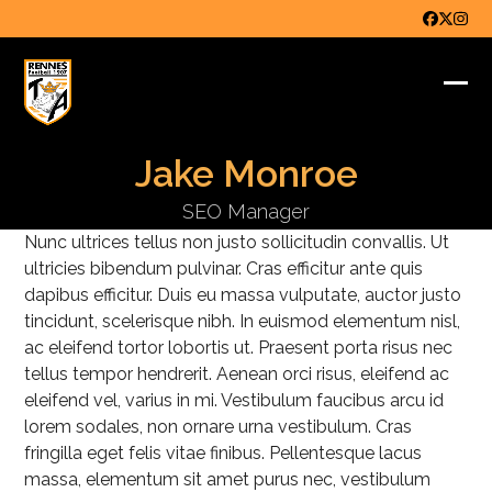
Skip
Faceboo
Twitter
Inst
to
content
Ope
Clo
mob
mob
Jake Monroe
me
me
SEO Manager
Nunc ultrices tellus non justo sollicitudin convallis. Ut
ultricies bibendum pulvinar. Cras efficitur ante quis
dapibus efficitur. Duis eu massa vulputate, auctor justo
tincidunt, scelerisque nibh. In euismod elementum nisl,
ac eleifend tortor lobortis ut. Praesent porta risus nec
tellus tempor hendrerit. Aenean orci risus, eleifend ac
eleifend vel, varius in mi. Vestibulum faucibus arcu id
lorem sodales, non ornare urna vestibulum. Cras
fringilla eget felis vitae finibus. Pellentesque lacus
massa, elementum sit amet purus nec, vestibulum