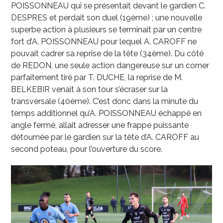
POISSONNEAU qui se présentait devant le gardien C.
DESPRES et perdait son duel (19
ème
) ; une nouvelle
superbe action à plusieurs se terminait par un centre
fort d’A. POISSONNEAU pour lequel A. CAROFF ne
pouvait cadrer sa reprise de la tête (34
ème
). Du côté
de REDON, une seule action dangereuse sur un corner
parfaitement tiré par T. DUCHE, la reprise de M.
BELKEBIR venait à son tour s’écraser sur la
transversale (40
ème
). C’est donc dans la minute du
temps additionnel qu’A. POISSONNEAU échappé en
angle fermé, allait adresser une frappe puissante
détournée par le gardien sur la tête d’A. CAROFF au
second poteau, pour l’ouverture du score.