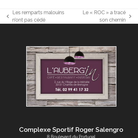
Les remparts malouins
Le « ROC » a tracé
previous
next
n’ont pas cédé
son chemin
post:
post:
Complexe Sportif Roger Salengro
8 Boulevard du Portugal