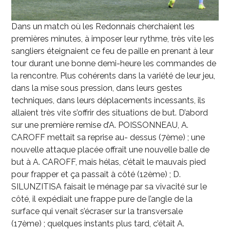
Dans un match où les Redonnais cherchaient les
premières minutes, à imposer leur rythme, très vite les
sangliers éteignaient ce feu de paille en prenant à leur
tour durant une bonne demi-heure les commandes de
la rencontre. Plus cohérents dans la variété de leur jeu,
dans la mise sous pression, dans leurs gestes
techniques, dans leurs déplacements incessants, ils
allaient très vite s’offrir des situations de but. D’abord
sur une première remise d’A. POISSONNEAU, A.
CAROFF mettait sa reprise au- dessus (7
ème
) ; une
nouvelle attaque placée offrait une nouvelle balle de
but à A. CAROFF, mais hélas, c’était le mauvais pied
pour frapper et ça passait à côté (12
ème
) ; D.
SILUNZITISA faisait le ménage par sa vivacité sur le
côté, il expédiait une frappe pure de l’angle de la
surface qui venait s’écraser sur la transversale
(17
ème
) ; quelques instants plus tard, c’était A.