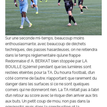
Sur une seconde mi-temps, beaucoup moins
enthousiasmante, avec beaucoup de déchets
techniques, des passes hasardeuses, on ne retiendra
dans le temps règlementaire qu’une frappe
Redonnaise d’ A. BERKAT bien stoppée par LA
BOUILLE (52
ème
) pendant que les lumières sont
restées éteintes pour la TA. Du hourra football, d’un
côté comme de l’autre, n’apportant que rarement du
danger dans les surfaces si ce ne sont quelques
corners qui ne donneront rien. La TA n’était pas à l’abri
d’un retour au score avec le risque d’en arriver aux tirs
aux buts. Un petit coup de mou, non pas dans la
générosité, mais dans la construction et la