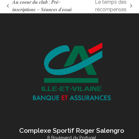
𝑨𝒖 𝒄𝒐𝒆𝒖𝒓 𝒅𝒖 𝒄𝒍𝒖𝒃 : 𝑷𝒓𝒆́-
Le temps des
previous
next
𝒊𝒏𝒔𝒄𝒓𝒊𝒑𝒕𝒊𝒐𝒏𝒔 – 𝑺𝒆́𝒂𝒏𝒄𝒆𝒔 𝒅’𝒆𝒔𝒔𝒂𝒊
récompenses
post:
post:
Complexe Sportif Roger Salengro
8 Boulevard du Portugal
35200 Rennes
Tel. : 02 99 51 04 84
Tel. siège association : 02 99 30 10 89