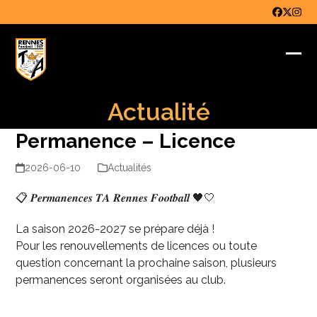
Skip
Faceboo
Twitter
Inst
to
content
Ope
Clo
mob
mob
Actualité
me
me
Permanence – Licence
2026-06-10
Actualités
📋 𝑷𝒆𝒓𝒎𝒂𝒏𝒆𝒏𝒄𝒆𝒔 𝑻𝑨 𝑹𝒆𝒏𝒏𝒆𝒔 𝑭𝒐𝒐𝒕𝒃𝒂𝒍𝒍 🖤🤍
La saison 2026-2027 se prépare déjà !
Pour les renouvellements de licences ou toute
question concernant la prochaine saison, plusieurs
permanences seront organisées au club.